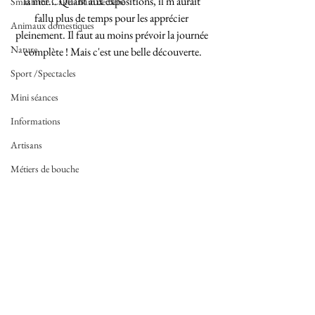
la mer... Quant aux expositions, il m'aurait 
Smash the Cake - Bain de Bébé
fallu plus de temps pour les apprécier 
Animaux domestiques
pleinement. Il faut au moins prévoir la journée 
Nature
complète ! Mais c'est une belle découverte.
Sport /Spectacles
Mini séances
Informations
Artisans
Métiers de bouche