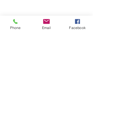
Photo de la villa Méditerrannée par l'architecte 
Phone
Email
Facebook
Stefaono Boeri, près du Mucem à Marseille, 
architecture de Rudy Ricciotti - Valphotovar 
photographe
© R. Ricciotti et R. Carta architectes / 
MuCEM 
Architecture