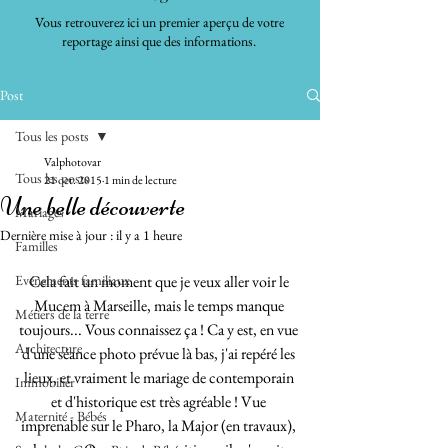
Vous retrouverez ici un premier aperçu de votre
reportage ainsi que des informations.
Post
Tous les posts
Valphotovar
Tous les posts
21 oct. 2015
1 min de lecture
Une belle découverte
Mariages
Dernière mise à jour :
il y a 1 heure
Familles
Evénements familiaux
Cela fait un moment que je veux aller voir le 
Mucem à Marseille, mais le temps manque 
Métiers de la terre
toujours... Vous connaissez ça ! Ca y est, en vue 
Architecture
d'une séance photo prévue là bas, j'ai repéré les 
lieux, et vraiment le mariage de contemporain 
Immobilier
et d'historique est très agréable ! Vue 
Maternité - Bébés
imprenable sur le Pharo, la Major (en travaux), 