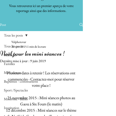
Vous retrouverez ici un premier aperçu de votre
reportage ainsi que des informations.
Post
Tous les posts
Valphotovar
Tous les posts
21 nov. 2015
1 min de lecture
Noël pour les mini séances !
Mariages
Dernière mise à jour :
9 juin 2019
Familles
Mini séances
Plusieurs dates à retenir ! Les réservations ont 
commencées - Contactez-moi pour réserver 
Baptêmes - communions
votre place ! 
Sport /Spectacles
25 novembre 2015 : Mini séances photos au 
Maternité - Bébés
Gaou à Six Fours (le matin) 
Inspiration
12 décembre 2015 : Mini séances sur le thème 