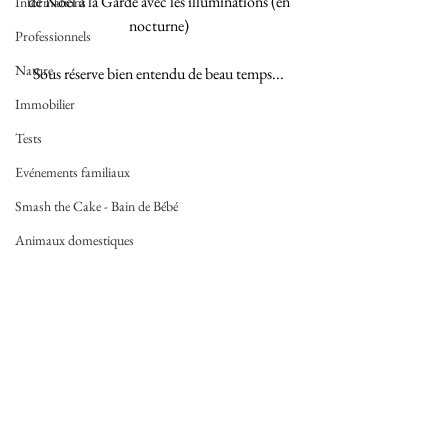
de Noël à la Garde avec les illuminations (en 
Informations
nocturne) 
Professionnels
Nature
Sous réserve bien entendu de beau temps... 
Immobilier
Tests
Evénements familiaux
Smash the Cake - Bain de Bébé
Animaux domestiques