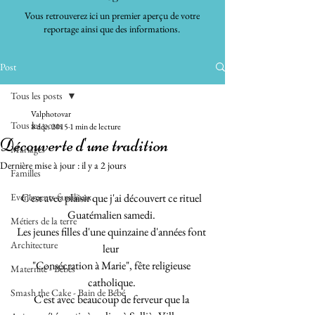
Vous retrouverez ici un premier aperçu de votre
reportage ainsi que des informations.
Post
Tous les posts
Valphotovar
Tous les posts
8 déc. 2015
1 min de lecture
Découverte d'une tradition
Mariages
Dernière mise à jour :
il y a 2 jours
Familles
Evénements familiaux
C'est avec plaisir que j'ai découvert ce rituel 
Guatémalien samedi. 
Métiers de la terre
Les jeunes filles d'une quinzaine d'années font 
Architecture
leur  
"Consécration à Marie", fête religieuse 
Maternité - Bébés
catholique. 
Smash the Cake - Bain de Bébé
C'est avec beaucoup de ferveur que la 