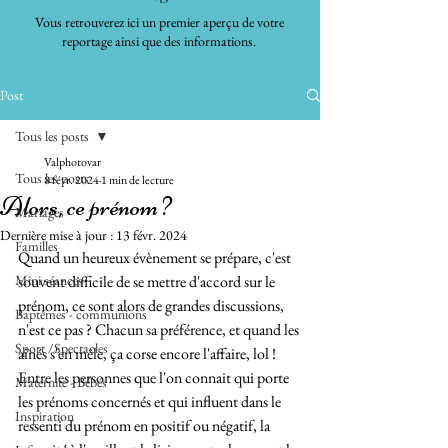
Vous retrouverez ici un premier aperçu de votre
reportage ainsi que des informations.
Post
Tous les posts
Valphotovar
Tous les posts
8 févr. 2024
1 min de lecture
Alors, ce prénom ?
Mariages
Dernière mise à jour :
13 févr. 2024
Familles
Quand un heureux évènement se prépare, c'est 
Mini séances
souvent difficile de se mettre d'accord sur le 
prénom, ce sont alors de grandes discussions, 
Baptêmes - communions
n'est ce pas ? Chacun sa préférence, et quand les 
Sport /Spectacles
aînés s'en mêle, ça corse encore l'affaire, lol ! 
Entre les personnes que l'on connait qui porte 
Maternité - Bébés
les prénoms concernés et qui influent dans le 
Inspiration
ressenti du prénom en positif ou négatif, la 