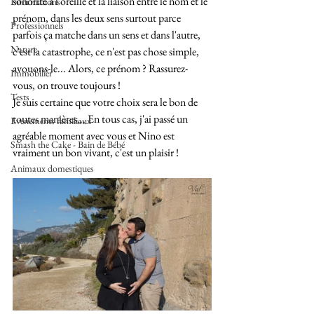
sonorité à l'oreille et la liaison entre le nom et le 
Informations
prénom, dans les deux sens surtout parce 
Professionnels
parfois ça matche dans un sens et dans l'autre, 
Nature
c'est la catastrophe, ce n'est pas chose simple, 
avouons-le... Alors, ce prénom ? Rassurez-
Immobilier
vous, on trouve toujours !
Tests
Je suis certaine que votre choix sera le bon de 
toutes manières... En tous cas, j'ai passé un 
Evénements familiaux
agréable moment avec vous et Nino est 
Smash the Cake - Bain de Bébé
vraiment un bon vivant, c'est un plaisir !
Animaux domestiques