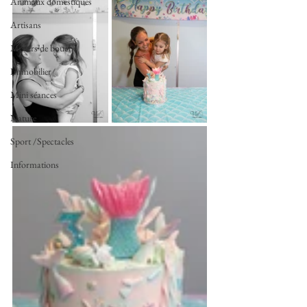
Animaux domestiques
Artisans
Métiers de bouche
Immobilier
Mini séances
Nature
Sport /Spectacles
Informations