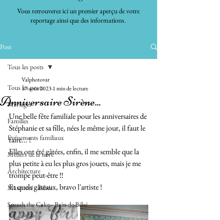
Vous retrouverez ici un premier aperçu de votre
reportage ainsi que des informations.
Post
Tous les posts
Valphotovar
Tous les posts
17 août 2023
1 min de lecture
Anniversaire Sirène...
Mariages
Une belle fête familiale pour les anniversaires de 
Familles
Stéphanie et sa fille, nées le même jour, il faut le 
Evénements familiaux
faire... !
Elles ont été gâtées, enfin, il me semble que la 
Métiers de la terre
plus petite à eu les plus gros jouets, mais je me 
Architecture
trompe peut-être !! 
Et quels gâteaux, bravo l'artiste !
Maternité - Bébés
Smash the Cake - Bain de Bébé