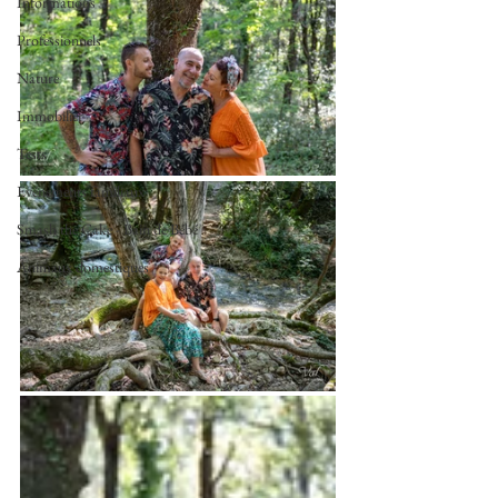
Informations
Professionnels
Nature
Immobilier
Tests
Evénements familiaux
Smash the Cake - Bain de Bébé
Animaux domestiques