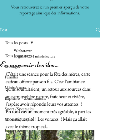
Vous retrouverez ici un premier aperçu de votre
reportage ainsi que des informations.
Post
Tous les posts
Valphotovar
Tous les posts
20 juil. 2023
1 min de lecture
En souvenir des îles...
Mariages
C'était une séance pour la fête des mères, carte 
Familles
cadeau offerte par son fils. C'est l'ambiance 
Mini séances
qu'ils souhaitaient, un retour aux sources dans 
une atmosphère nature, fraîcheur et rivière, 
Baptêmes - communions
j'espère avoir répondu leurs vos attentes !!  
Sport /Spectacles
En tous cas un moment très agréable, à part les 
moustiques, lol ! Les voraces !! Mais ça allait 
Maternité - Bébés
avec le thème tropical...
Inspiration