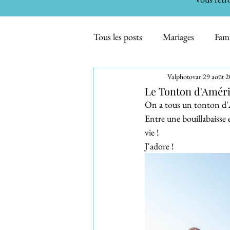
Tous les posts
Mariages
Fami
Valphotovar
29 août 
Maternité - Bébés
Inspirati
Le Tonton d'Améri
On a tous un tonton d'Amé
Entre une bouillabaisse 
Evénements familiaux
Smas
vie !
J'adore !