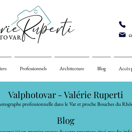
c
iers
Professionnels
Architecture
Blog
Accès 
Valphotovar - Valérie Ruperti
otographe professionnelle dans le Var et proche Bouches du Rhô
Blog
uverez ici un premier aperçu de votre reportage ainsi que des inf