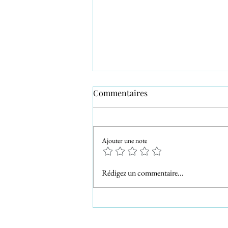
Commentaires
Ajouter une note
Séance photo familiale à la
Rédigez un commentaire...
Farlède