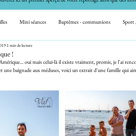
lles
Mini séances
Baptêmes - communions
Sport 
2019
1 min de lecture
on
Informations
Professionnels
Nature
Immo
que !
rique... oui mais celui-là il existe vraiment, promis, je l'ai renc
et une baignade aux méduses, voici un extrait d'une famille qui aim
h the Cake - Bain de Bébé
Animaux domestiques