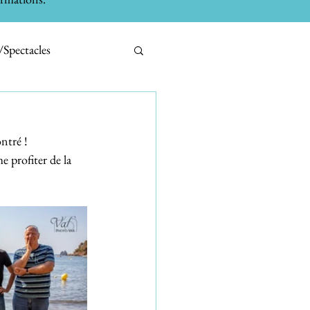
/Spectacles
bilier
Tests
ontré !
e profiter de la 