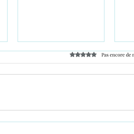
Noté 0 étoile sur 5.
Pas encore de 
Sapin sur pied
Ambi