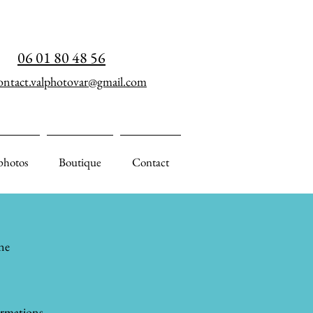
06 01 80 48 56
ontact.valphotovar@gmail.com
photos
Boutique
Contact
ne
ormations.