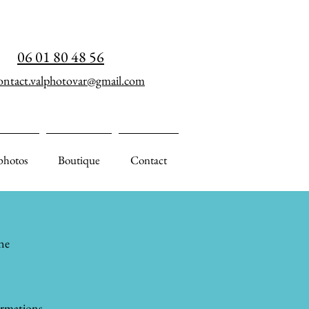
06 01 80 48 56
ontact.valphotovar@gmail.com
photos
Boutique
Contact
ne
ormations.