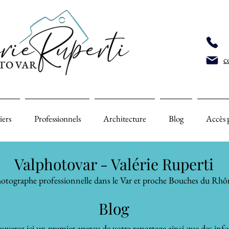
c
iers
Professionnels
Architecture
Blog
Accès 
Valphotovar - Valérie Ruperti
otographe professionnelle dans le Var et proche Bouches du Rhô
Blog
uverez ici un premier aperçu de votre reportage ainsi que des inf