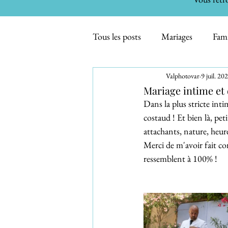
Tous les posts
Mariages
Fami
Valphotovar
9 juil. 20
Maternité - Bébés
Smash th
Mariage intime et 
Dans la plus stricte intim
costaud ! Et bien là, pe
Immobilier
Mini séances
attachants, nature, heur
Merci de m'avoir fait co
ressemblent à 100% !