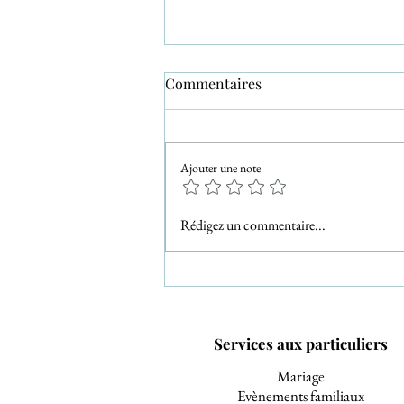
Commentaires
Ajouter une note
Le mariage de Fanny et
Rédigez un commentaire...
Adrien à Signes
Services aux particuliers
Mariage
Evènements familiaux