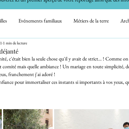
lles
Evénements familiaux
Métiers de la terre
Arch
21
1 min de lecture
e Cake - Bain de Bébé
Animaux domestiques
Artisans
déjanté
ité, c'était bien la seule chose qu'il y avait de strict... ! Comme on 
tit comité mais quelle ambiance ! Un mariage en toute simplicité, de
Nature
Sport /Spectacles
Informations
eux, franchement j'ai adoré !
nfiance pour immortaliser ces instants si importants à vos yeux, qui