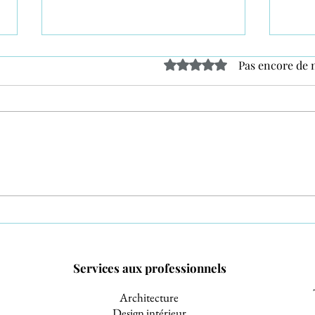
Noté 0 étoile sur 5.
Pas encore de 
Le mariage de Marine et Paul
Quan
à la Seyne sur Mer
phot
le Va
Services aux professionnels
Architecture
Design intérieur