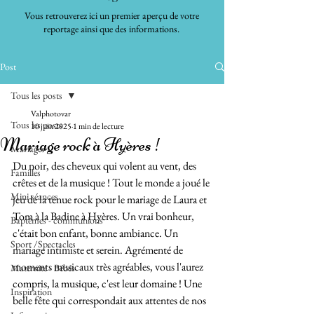
Vous retrouverez ici un premier aperçu de votre
reportage ainsi que des informations.
Post
Tous les posts
Valphotovar
Tous les posts
10 juin 2025
1 min de lecture
Mariage rock à Hyères !
Mariages
Du noir, des cheveux qui volent au vent, des 
Familles
crêtes et de la musique ! Tout le monde a joué le 
Mini séances
jeu de la tenue rock pour le mariage de Laura et 
Tom à la Badine à Hyères. Un vrai bonheur, 
Baptêmes - communions
c'était bon enfant, bonne ambiance. Un 
Sport /Spectacles
mariage intimiste et serein. Agrémenté de 
moments musicaux très agréables, vous l'aurez 
Maternité - Bébés
compris, la musique, c'est leur domaine ! Une 
Inspiration
belle fête qui correspondait aux attentes de nos 