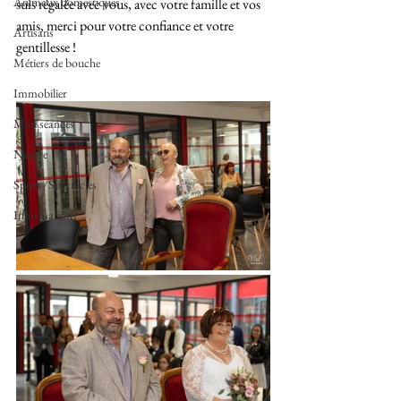
Animaux domestiques
suis régalée avec vous, avec votre famille et vos 
amis, merci pour votre confiance et votre 
Artisans
gentillesse !
Métiers de bouche
Immobilier
Mini séances
Nature
Sport /Spectacles
Informations