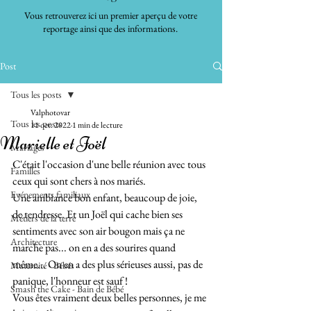
Vous retrouverez ici un premier aperçu de votre
reportage ainsi que des informations.
Post
Tous les posts
Valphotovar
Tous les posts
11 oct. 2022
1 min de lecture
Marielle et Joël
Mariages
C'était l'occasion d'une belle réunion avec tous 
Familles
ceux qui sont chers à nos mariés. 
Evénements familiaux
Une ambiance bon enfant, beaucoup de joie, 
de tendresse. Et un Joël qui cache bien ses 
Métiers de la terre
sentiments avec son air bougon mais ça ne 
Architecture
marche pas... on en a des sourires quand 
même... On en a des plus sérieuses aussi, pas de 
Maternité - Bébés
panique, l'honneur est sauf ! 
Smash the Cake - Bain de Bébé
Vous êtes vraiment deux belles personnes, je me 