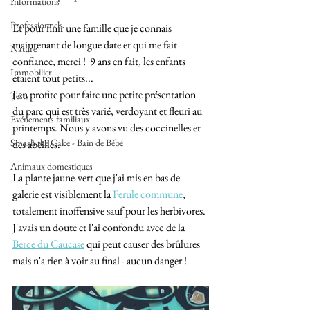
Informations
Professionnels
Et pour finir une famille que je connais 
maintenant de longue date et qui me fait 
Nature
confiance, merci !  9 ans en fait, les enfants 
Immobilier
étaient tout petits... 
J'en profite pour faire une petite présentation 
Tests
du parc qui est très varié, verdoyant et fleuri au 
Evénements familiaux
printemps. Nous y avons vu des coccinelles et 
Smash the Cake - Bain de Bébé
des abeilles.
Animaux domestiques
La plante jaune-vert que j'ai mis en bas de 
galerie est visiblement la 
Ferule commune
, 
totalement inoffensive sauf pour les herbivores. 
J'avais un doute et l'ai confondu avec de la 
Berce du Caucase
 qui peut causer des brûlures 
mais n'a rien à voir au final - aucun danger !