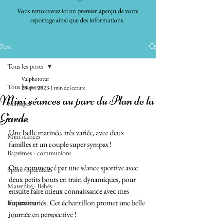
Vous retrouverez ici un premier aperçu de votre
reportage ainsi que des informations.
Post
Tous les posts
Valphotovar
Tous les posts
28 avr. 2023
1 min de lecture
Mini séances au parc du Plan de la
Mariages
Garde
Familles
Une belle matinée, très variée, avec deux 
Mini séances
familles et un couple super sympas ! 
Baptêmes - communions
On a commencé par une séance sportive avec 
Sport /Spectacles
deux petits bouts en train dynamiques, pour 
Maternité - Bébés
ensuite faire mieux connaissance avec mes 
futurs mariés. Cet échantillon promet une belle 
Inspiration
journée en perspective ! 