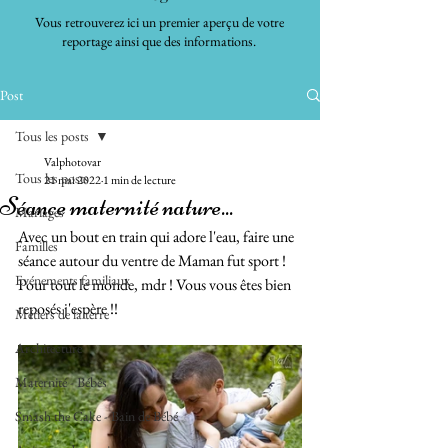
Vous retrouverez ici un premier aperçu de votre
reportage ainsi que des informations.
Post
Tous les posts
Valphotovar
Tous les posts
21 mai 2022
1 min de lecture
Séance maternité nature...
Mariages
Avec un bout en train qui adore l'eau, faire une 
Familles
séance autour du ventre de Maman fut sport ! 
Evénements familiaux
Pour tout le monde, mdr ! Vous vous êtes bien 
reposés j'espère !!
Métiers de la terre
Architecture
Maternité - Bébés
Smash the Cake - Bain de Bébé