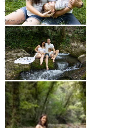
Animaux domestiques
Artisans
Métiers de bouche
Immobilier
Mini séances
Nature
Sport /Spectacles
Informations