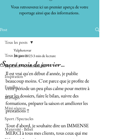
Vous retrouverez ici un premier aperçu de votre
reportage ainsi que des informations.
Post
Tous les posts
Valphotovar
Tous les posts
28 janv. 2023
3 min de lecture
Sacré mois de janvier...
Baptêmes - communions
Il est vrai qu'en début d'année, je publie 
Inspiration
beaucoup moins. C'est parce que je profite de 
Familles
cette période un peu plus calme pour mettre à 
jour les dossiers, faire le bilan, suivre des 
Mariages
formations, préparer la saison et améliorer les 
Mini séances
prestations !!
Sport /Spectacles
Tout d'abord, je souhaite dire un IMMENSE 
Maternité - Bébés
MERCI à tous mes clients, tous ceux qui me 