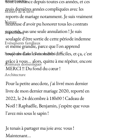
Informations
font confiance depuis toutes ces années, et ces 
trois dernières années compliquées avec les 
Métiers de la terre
reports de mariage notamment. Je suis vraiment 
Nature
heureuse d'avoir pu honorer tous les contrats 
reportés, pas une seule annulation ! Je suis 
Immobilier
soulagée d'être sortie de cette période indemne 
Evénements familiaux
et même grandie, parce que l'on apprend 
toujours dans les moments difficiles, et ça, c'est 
Smash the Cake - Bain de Bébé
grâce à vous... alors, quitte à me répéter, encore 
Animaux domestiques
MERCI !! Du fond du cœur !
Architecture
Pour la petite anecdote, j'ai livré mon dernier 
livre de mon dernier mariage 2020, reporté en 
2022, le 24 décembre à 18h00 ! Cadeau de 
Noël ! Raphaëlle, Benjamin, j'espère que vous 
l'avez mis sous le sapin !
Je tenais à partager ma joie avec vous ! 
Maintenant...