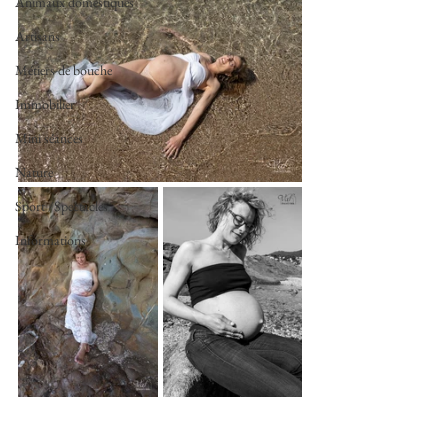
Animaux domestiques
Artisans
Métiers de bouche
Immobilier
Mini séances
Nature
Sport /Spectacles
Informations