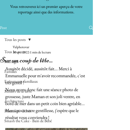
Vous retrouverez ici un premier aperçu de votre
reportage ainsi que des informations.
Post
Tous les posts
Valphotovar
Tous les posts
30 avr. 2022
1 min de lecture
Sur un coup de tête...
Mariages
Aussitôt décidé, aussitôt fait... Merci à 
Familles
Emmanuelle pour m'avoir recommandée, c'est 
Evénements familiaux
très gentil !
Nous avons donc fait une séance photo de 
Métiers de la terre
grossesse, juste Maman et son joli ventre, en 
Architecture
bord de mer dans un petit coin bien agréable...
Merci pour votre gentillesse, j'espère que le 
Maternité - Bébés
résultat vous conviendra !
Smash the Cake - Bain de Bébé