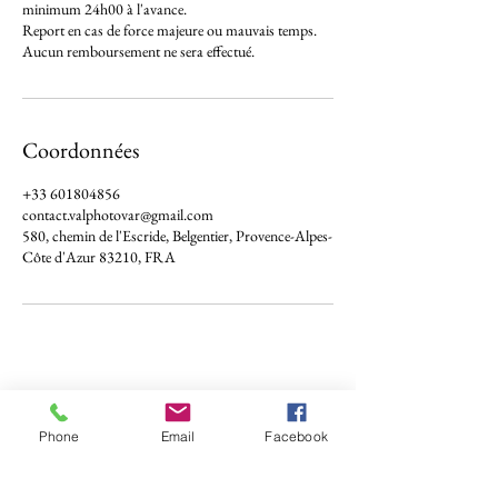
minimum 24h00 à l'avance.
Report en cas de force majeure ou mauvais temps.
Aucun remboursement ne sera effectué.
Coordonnées
+33 601804856
contact.valphotovar@gmail.com
580, chemin de l'Escride, Belgentier, Provence-Alpes-
Côte d'Azur 83210, FRA
Services aux particuliers
Mariage
Phone
Email
Facebook
Evènements familiaux
Maternité
Naissance