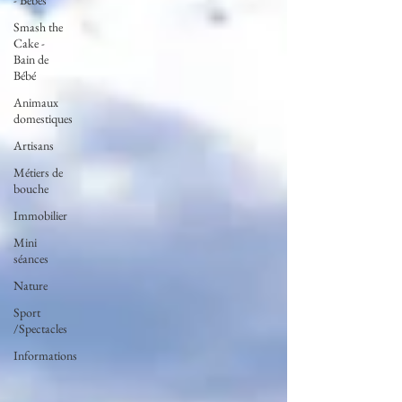
- Bébés
Smash the
Cake -
Bain de
Bébé
Animaux
domestiques
Artisans
Métiers de
bouche
Immobilier
Mini
séances
Nature
Sport
/Spectacles
Informations