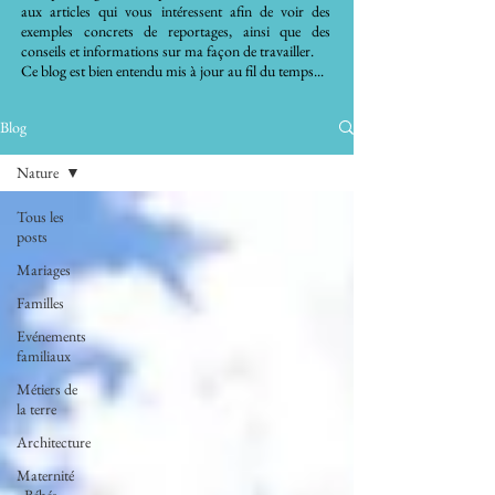
aux articles qui vous intéressent afin de voir des
exemples concrets de reportages, ainsi que des
conseils et informations sur ma façon de travailler.
Ce blog est bien entendu mis à jour au fil du temps...
Blog
Nature
Tous les
posts
Mariages
Familles
Evénements
familiaux
Métiers de
la terre
Architecture
Maternité