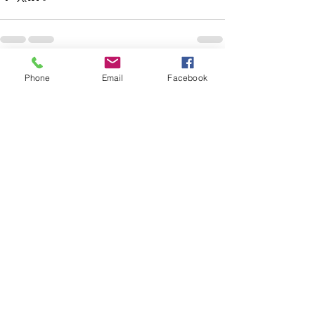
Voir tout
Posts récents
Phone
Email
Facebook