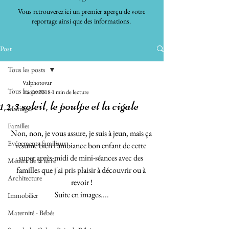
Vous retrouverez ici un premier aperçu de votre
reportage ainsi que des informations.
Post
Tous les posts
Valphotovar
Tous les posts
1 août 2018
1 min de lecture
1,2,3 soleil, le poulpe et la cigale
Mariages
Familles
Non, non, je vous assure, je suis à jeun, mais ça 
Evénements familiaux
résume bien l'ambiance bon enfant de cette 
super après-midi de mini-séances avec des 
Métiers de la terre
familles que j'ai pris plaisir à découvrir ou à 
Architecture
revoir !
Suite en images....
Immobilier
Maternité - Bébés