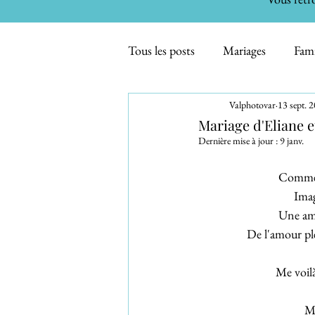
Tous les posts
Mariages
Fami
Valphotovar
13 sept. 
Maternité - Bébés
Inspirati
Mariage d'Eliane e
Dernière mise à jour :
9 janv.
Evénements familiaux
Smas
Comment
Imag
Une amb
De l'amour ple
Me voilà
Ma