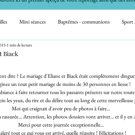
lles
Mini séances
Baptêmes - communions
Sport 
2015
1 min de lecture
on
Informations
Professionnels
Nature
Immo
t Biack
h the Cake - Bain de Bébé
Animaux domestiques
 dire ? Le mariage d'Eliane et Biack était complètement dingue 
inez un tout petit mariage de moins de 30 personnes en liesse ! 
iance à faire retourner tous les passants présents sur notre route 
in les yeux, du rire et du délire tout au long de cette merveilleuse 
Moi qui craignait d'avoir peu de photos à faire... 
 rassurée... Attention, les photos dossiers vont arriver... et il y en a
Merci pour cette journée exceptionnelle... 
lgré tout ce qui vous est arrivé, quelle réussite ! Félicitations ! 