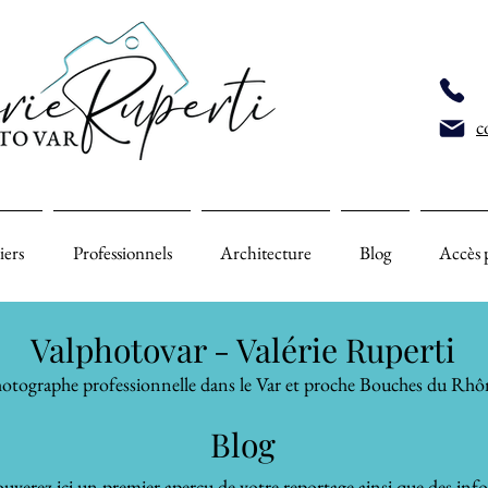
c
iers
Professionnels
Architecture
Blog
Accès 
Valphotovar - Valérie Ruperti
otographe professionnelle dans le Var et proche Bouches du Rhô
Blog
uverez ici un premier aperçu de votre reportage ainsi que des inf