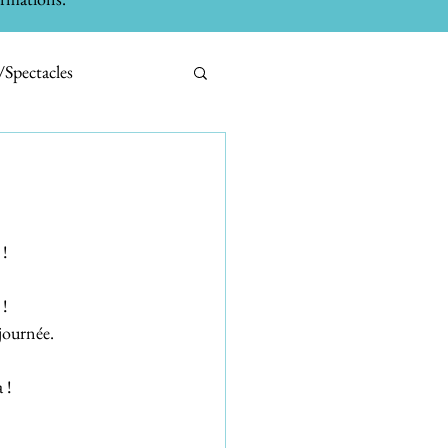
/Spectacles
bilier
Tests
! 
! 
journée. 
 ! 