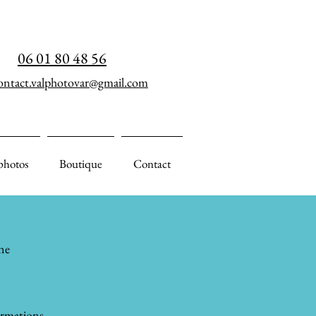
06 01 80 48 56
ontact.valphotovar@gmail.com
photos
Boutique
Contact
ne
ormations.