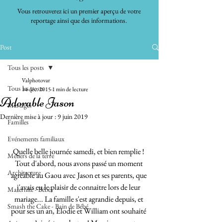
Vous retrouverez ici un premier aperçu de votre
reportage ainsi que des informations.
Post
Tous les posts
Valphotovar
Tous les posts
14 déc. 2015
1 min de lecture
Adorable Jason
Mariages
Dernière mise à jour :
9 juin 2019
Familles
Evénements familiaux
Quelle belle journée samedi, et bien remplie ! 
Métiers de la terre
Tout d'abord, nous avons passé un moment 
Architecture
agréable au Gaou avec Jason et ses parents, que 
j'avais eu le plaisir de connaitre lors de leur 
Maternité - Bébés
mariage... La famille s'est agrandie depuis, et 
Smash the Cake - Bain de Bébé
pour ses un an, Elodie et William ont souhaité 