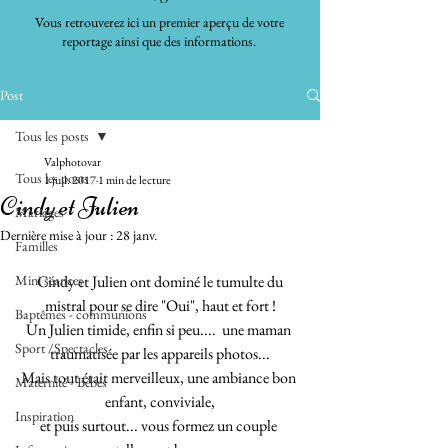
Vous retrouverez ici un premier aperçu de votre
reportage ainsi que des informations.
Post
Tous les posts
Valphotovar
Tous les posts
1 juil. 2017
1 min de lecture
Cindy et Julien
Mariages
Dernière mise à jour :
28 janv.
Familles
Mini séances
 Cindy et Julien ont dominé le tumulte du 
mistral pour se dire "Oui", haut et fort !
Baptêmes - communions
Un Julien timide, enfin si peu....  une maman 
Sport /Spectacles
traumatisée par les appareils photos...
Mais tout était merveilleux, une ambiance bon 
Maternité - Bébés
enfant, conviviale,
Inspiration
et puis surtout... vous formez un couple 