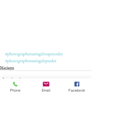
#photographemariageloupetoulet
#photographemariagelepradet
Mariages
Phone
Email
Facebook
Voir tout
Posts récents