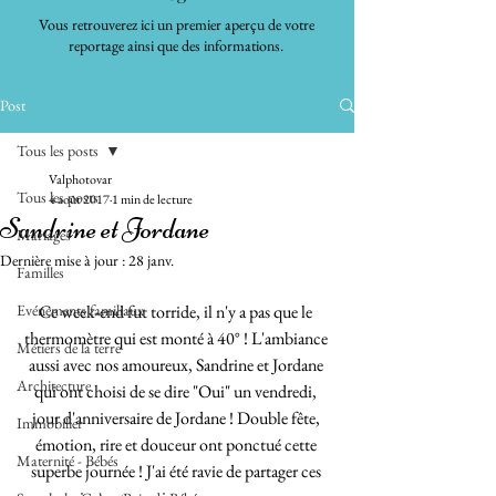
Vous retrouverez ici un premier aperçu de votre
reportage ainsi que des informations.
Post
Tous les posts
Valphotovar
Tous les posts
4 août 2017
1 min de lecture
Sandrine et Jordane
Mariages
Dernière mise à jour :
28 janv.
Familles
Evénements familiaux
Ce week-end fut torride, il n'y a pas que le 
thermomètre qui est monté à 40° ! L'ambiance 
Métiers de la terre
aussi avec nos amoureux, Sandrine et Jordane 
Architecture
qui ont choisi de se dire "Oui" un vendredi, 
jour d'anniversaire de Jordane ! Double fête, 
Immobilier
émotion, rire et douceur ont ponctué cette 
Maternité - Bébés
superbe journée ! J'ai été ravie de partager ces 