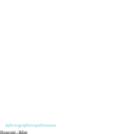
#photographeroquebrussane
Maternité - Bébés