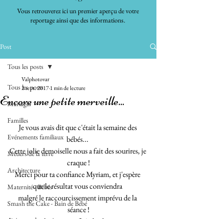
Vous retrouverez ici un premier aperçu de votre
reportage ainsi que des informations.
Post
Tous les posts
Valphotovar
Tous les posts
2 sept. 2017
1 min de lecture
Encore une petite merveille...
Mariages
Familles
Je vous avais dit que c'était la semaine des 
Evénements familiaux
bébés... 
Cette jolie demoiselle nous a fait des sourires, je 
Métiers de la terre
craque !
Architecture
Merci pour ta confiance Myriam, et j'espère 
que le résultat vous conviendra 
Maternité - Bébés
malgré le raccourcissement imprévu de la 
Smash the Cake - Bain de Bébé
séance !