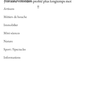
Animaux domestiques
J'en aurai volontiers profité plus longtemps moi 
!!
Artisans
Métiers de bouche
Immobilier
Mini séances
Nature
Sport /Spectacles
Informations