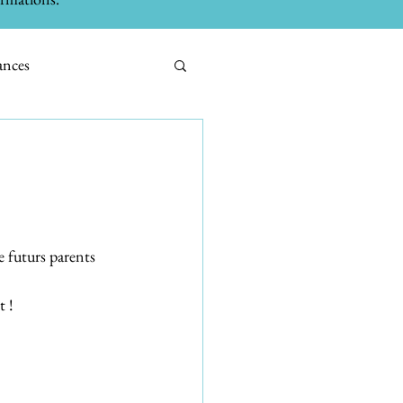
ances
Immobilier
tecture
e futurs parents 
t !