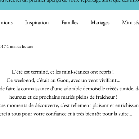
unions
Inspiration
Familles
Mariages
Mini sé
2017
1 min de lecture
 - Bébés
Informations
Métiers de la terre
Nature
L'été est terminé, et les mini-séances ont repris ! 
h the Cake - Bain de Bébé
Animaux domestiques
Archi
Ce week-end, c'était au Gaou, avec un vent vivifiant...
r de faire la connaissance d'une adorable demoiselle trèèès timide, d
heureux et de prochains mariés pleins de fraicheur !
ces moments de découverte, c'est tellement plaisant et enrichissan
rci à tous pour votre confiance et à très bientôt pour la suite...