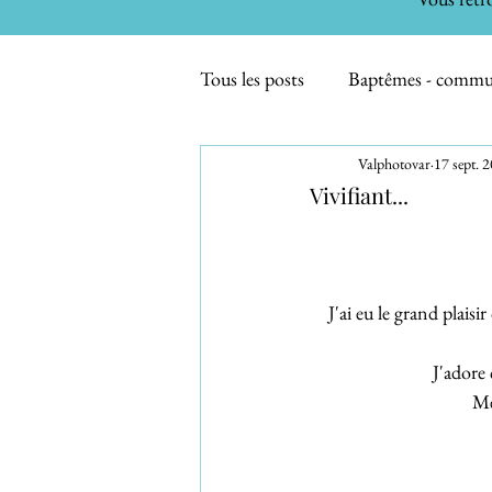
Tous les posts
Baptêmes - comm
Valphotovar
17 sept. 
Sport /Spectacles
Maternité
Vivifiant...
Evénements familiaux
Smas
J'ai eu le grand plaisi
J'adore 
Me