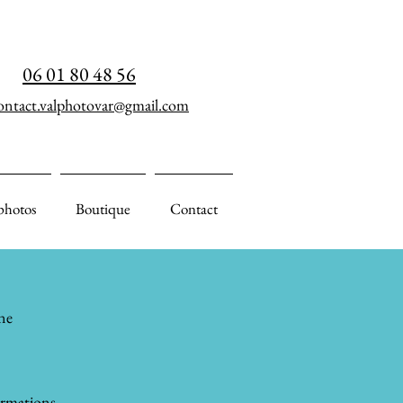
06 01 80 48 56
ontact.valphotovar@gmail.com
photos
Boutique
Contact
ne
ormations.