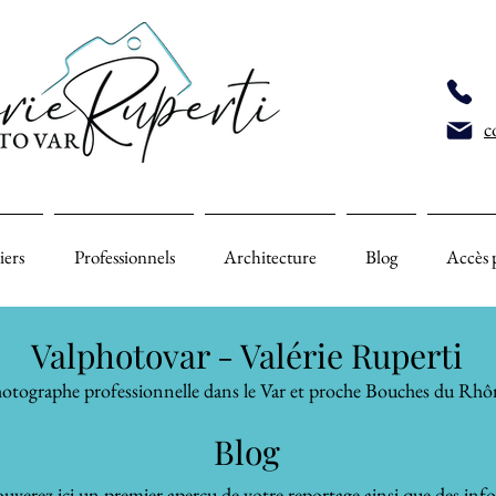
c
iers
Professionnels
Architecture
Blog
Accès 
Valphotovar - Valérie Ruperti
otographe professionnelle dans le Var et proche Bouches du Rhô
Blog
uverez ici un premier aperçu de votre reportage ainsi que des inf