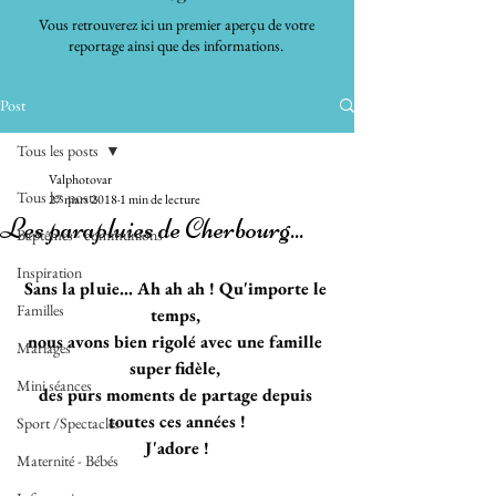
Vous retrouverez ici un premier aperçu de votre
reportage ainsi que des informations.
Post
Tous les posts
Valphotovar
Tous les posts
27 mars 2018
1 min de lecture
Les parapluies de Cherbourg...
Baptêmes - communions
Inspiration
Sans la pluie... Ah ah ah ! Qu'importe le 
Familles
temps, 
nous avons bien rigolé avec une famille 
Mariages
super fidèle, 
Mini séances
des purs moments de partage depuis 
toutes ces années !
Sport /Spectacles
J'adore !
Maternité - Bébés