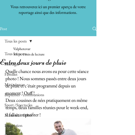
Vous retrouverez ici un premier aperçu de votre
reportage ainsi que des informations.
Post
Tous les posts
Valphotovar
Tous les posts
5 févr.
1 min de lecture
Entre deux jours de pluie
Mariages
Quelle chance nous avons eu pour cette séance 
Familles
photo ! Nous sommes passés entre deux jours 
Mini séances
de pluie et c'était programmé depuis un 
moment ! Ouff !
Baptêmes - communions
Deux cousines de nées pratiquement en même 
Sport /Spectacles
temps, deux familles réunies pour le week-end, 
il fallait en profiter !
Maternité - Bébés
Inspiration