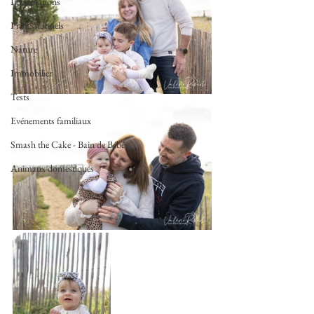
Informations
Professionnels
Nature
Immobilier
Tests
Evénements familiaux
Smash the Cake - Bain de Bébé
Animaux domestiques