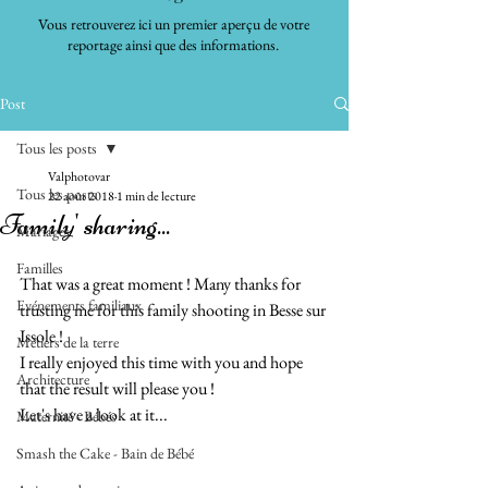
Vous retrouverez ici un premier aperçu de votre
reportage ainsi que des informations.
Post
Tous les posts
Valphotovar
Tous les posts
22 août 2018
1 min de lecture
Family' sharing...
Mariages
Familles
That was a great moment ! Many thanks for 
Evénements familiaux
trusting me for this family shooting in Besse sur 
Issole !
Métiers de la terre
I really enjoyed this time with you and hope 
Architecture
that the result will please you !
Let's have a look at it...
Maternité - Bébés
Smash the Cake - Bain de Bébé