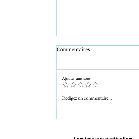
Commentaires
Ajouter une note
Le mariage de Fanny et
Rédigez un commentaire...
Adrien à Signes
Services aux particuliers