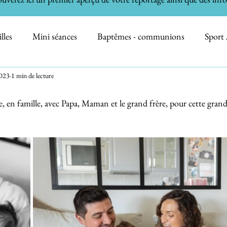
lles
Mini séances
Baptêmes - communions
Sport 
2023
1 min de lecture
on
Informations
Professionnels
Nature
Immo
, en famille, avec Papa, Maman et le grand frère, pour cette grand
h the Cake - Bain de Bébé
Animaux domestiques