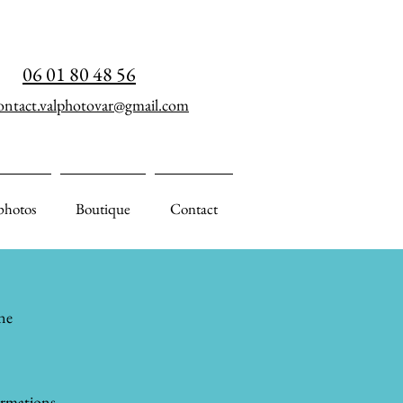
06 01 80 48 56
ontact.valphotovar@gmail.com
photos
Boutique
Contact
ne
ormations.