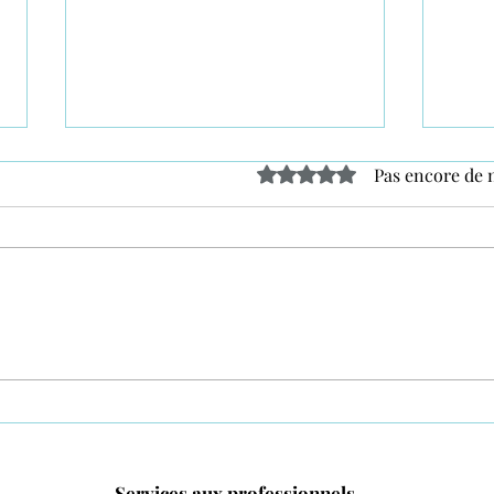
Noté 0 étoile sur 5.
Pas encore de 
Le mariage de Marine et Paul
Séan
à la Seyne sur Mer
solei
Services aux professionnels