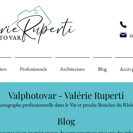
c
iers
Professionnels
Architecture
Blog
Accès 
Valphotovar - Valérie Ruperti
otographe professionnelle dans le Var et proche Bouches du Rhô
Blog
uverez ici un premier aperçu de votre reportage ainsi que des inf