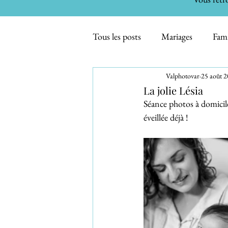
Tous les posts
Mariages
Fami
Valphotovar
25 août 
Maternité - Bébés
Inspirati
La jolie Lésia
Séance photos à domicile
éveillée déjà !
Evénements familiaux
Smas