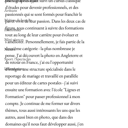
photographes ayant suivi un cursus classique 
Animaux domestiques
d'études pour devenir professionnels, et des 
Artisans
passionnés qui se sont formés pour franchir le 
Métiers de bouche
pas et vivre de leur passion. Dans les deux cas de 
figure, tous continuent à suivre des formations 
Immobilier
tout au long de leur carrière pour évoluer et 
Mini séances
s'améliorer. Personnellement, je fais partie de la 
deuxième catégorie - la plus nombreuse je 
Nature
pense. J'ai découvert la photo en Angleterre et 
Sport /Spectacles
de retour en France, j'ai eu l'opportunité 
Informations
d'intégrer une structure spécialisée dans le 
reportage de mariage et travaillé en parallèle 
pour un éditeur de cartes postales - j'ai suivi 
ensuite une formation avec l'école "Lignes et 
Formation" pour passer professionnel à mon 
compte. Je continue de me former sur divers 
thèmes, tous aussi intéressants les uns que les 
autres, aussi bien en photo, que dans des 
domaines qu'il nous faut développer aussi, j'en 