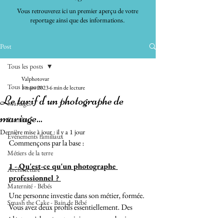
Vous retrouverez ici un premier aperçu de votre
reportage ainsi que des informations.
Post
Tous les posts
Valphotovar
Tous les posts
1 mars 2023
6 min de lecture
Le tarif d'un photographe de
Mariages
mariage...
Familles
Dernière mise à jour :
il y a 1 jour
Evénements familiaux
Commençons par la base :
Métiers de la terre
1 - Qu'est-ce qu'un photographe 
Architecture
professionnel ? 
Maternité - Bébés
Une personne investie dans son métier, formée. 
Smash the Cake - Bain de Bébé
Vous avez deux profils essentiellement. Des 