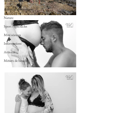
Smash the Cake - Bain de Bébé
Animaux domestiques
Nature
Sport /Spectacles
Mini séances
Informations
Artisans
Métiers de bouche