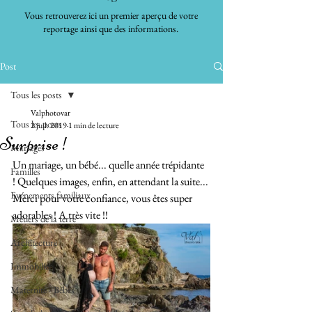
Vous retrouverez ici un premier aperçu de votre
reportage ainsi que des informations.
Post
Tous les posts
Valphotovar
Tous les posts
2 juil. 2019
1 min de lecture
Surprise !
Mariages
Un mariage, un bébé... quelle année trépidante 
Familles
! Quelques images, enfin, en attendant la suite...
Evénements familiaux
Merci pour votre confiance, vous êtes super 
adorables ! A très vite !!
Métiers de la terre
Architecture
Immobilier
Maternité - Bébés