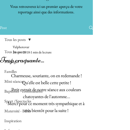
Vous retrouverez ici un premier aperçu de votre
reportage ainsi que des informations.
Post
Tous les posts
Valphotovar
Tous les posts
24 nov. 2018
1 min de lecture
Trop craquante...
Mariages
Familles
Charmeuse, souriante, on en redemande !
Mini séances
Qu'elle est belle cette petite !
Petit extrait de notre séance aux couleurs 
Baptêmes - communions
chatoyantes de l'automne...
Sport /Spectacles
Merci pour ce moment très sympathique et à 
très bientôt pour la suite !
Maternité - Bébés
Inspiration