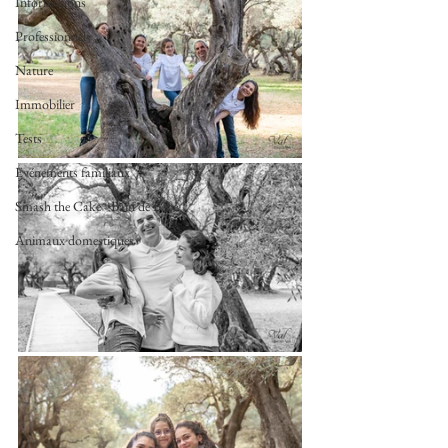
Informations
Professionnels
Nature
Immobilier
Tests
Evénements familiaux
Smash the Cake - Bain de Bébé
Animaux domestiques