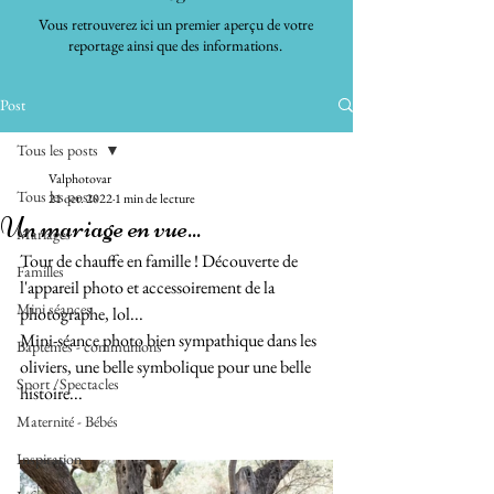
Vous retrouverez ici un premier aperçu de votre
reportage ainsi que des informations.
Post
Tous les posts
Valphotovar
Tous les posts
21 oct. 2022
1 min de lecture
Un mariage en vue...
Mariages
Tour de chauffe en famille ! Découverte de 
Familles
l'appareil photo et accessoirement de la 
Mini séances
photographe, lol...
Mini-séance photo bien sympathique dans les 
Baptêmes - communions
oliviers, une belle symbolique pour une belle 
Sport /Spectacles
histoire...
Maternité - Bébés
Inspiration