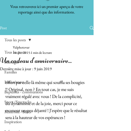
Vous retrouverez ici un premier aperçu de votre
reportage ainsi que des informations.
Post
Tous les posts
Valphotovar
Tous les posts
14 déc. 2015
1 min de lecture
Un cadeau d'anniversaire...
Mariages
Dernière mise à jour :
9 juin 2019
Familles
Mini séances
offert par celle-là même qui souffla ses bougies 
!! Original, non ? En tout cas, je me suis 
Baptêmes - communions
vraiment régalé avec vous ! De la complicité, 
Sport /Spectacles
du dynamisme et de la joie, merci pour ce 
moment un peu déjanté ! J'espère que le résultat 
Maternité - Bébés
sera à la hauteur de vos espérances ! 
Inspiration