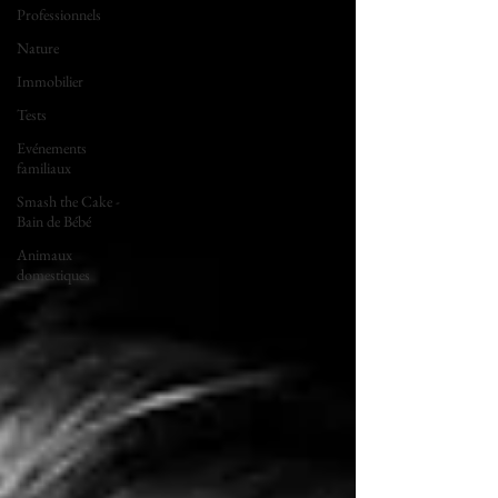
Professionnels
Nature
Immobilier
Tests
Evénements
familiaux
Smash the Cake -
Bain de Bébé
Animaux
domestiques