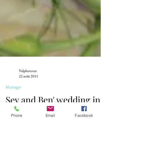
Valphotovar
22 août 2015
Mariages
Phone
Email
Facebook
Sev and Ben' wedding in
Belgentier !