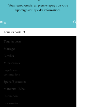
Vous retrouverez ici un premier aperçu de votre
reportage ainsi que des informations.
Blog
Tous les posts
Tous les posts
Mariages
Familles
Mini séances
Baptêmes -
communions
Sport /Spectacles
Maternité - Bébés
Inspiration
Informations