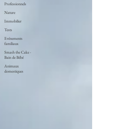
Professionnels
Nature
Immobilier
Tests
Evénements
familiaux
Smash the Cake -
Bain de Bébé
Animaux
domestiques