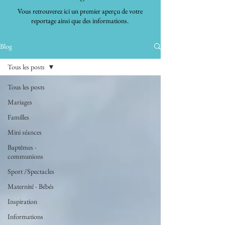
Vous retrouverez ici un premier aperçu de votre
reportage ainsi que des informations.
Blog
Tous les posts
Tous les posts
Mariages
Familles
Mini séances
Baptêmes -
communions
Sport /Spectacles
Maternité - Bébés
Inspiration
Informations