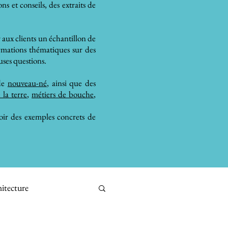
s et conseils, des extraits de
 aux clients un échantillon de
ormations thématiques sur des
ses questions.
de
nouveau-né
, ainsi que des
 la terre
,
métiers de bouche
,
oir des exemples concrets de
itecture