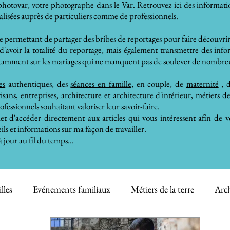
hotovar, votre photographe dans le Var. Retrouvez ici des information
alisées auprès de particuliers comme de professionnels.
me permettant de partager des bribes de reportages pour faire découvrir
d'avoir la totalité du reportage, mais également transmettre des inf
notamment sur les mariages qui ne manquent pas de soulever de nombreu
es
authentiques, des
séances en famille
, en couple, de
maternité
, 
tisans
, entreprises,
architecture et architecture d'intérieur,
métiers de
rofessionnels souhaitant valoriser leur savoir-faire.
 d'accéder directement aux articles qui vous intéressent afin de v
ils et informations sur ma façon de travailler.
 jour au fil du temps...
lles
Evénements familiaux
Métiers de la terre
Arch