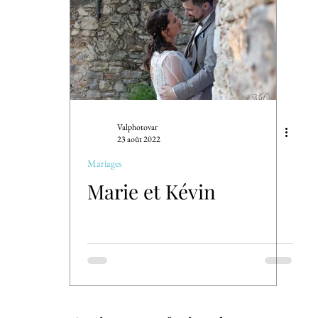
e Cake - Bain de Bébé
Animaux domestiques
Artisans
Nature
Sport /Spectacles
Informations
Valphotovar
23 août 2022
Mariages
Marie et Kévin