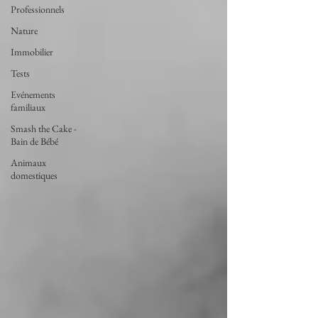
Professionnels
Nature
Immobilier
Tests
Evénements
familiaux
Smash the Cake -
Bain de Bébé
Animaux
domestiques