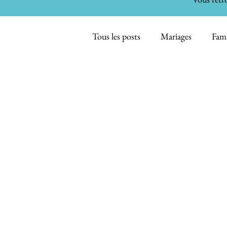
Tous les posts
Mariages
Fami
Maternité - Bébés
Inspirati
Evénements familiaux
Smas