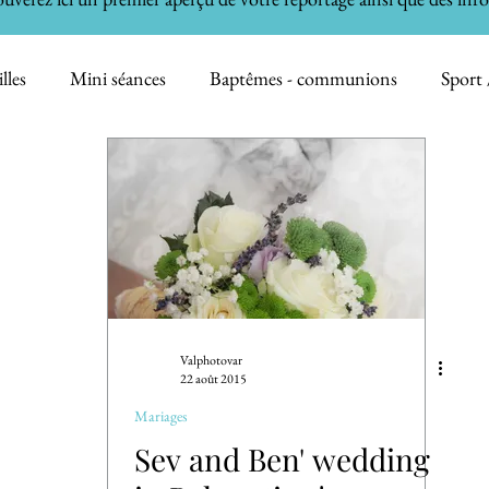
lles
Mini séances
Baptêmes - communions
Sport 
on
Informations
Professionnels
Nature
Immo
h the Cake - Bain de Bébé
Animaux domestiques
Valphotovar
22 août 2015
Mariages
Sev and Ben' wedding