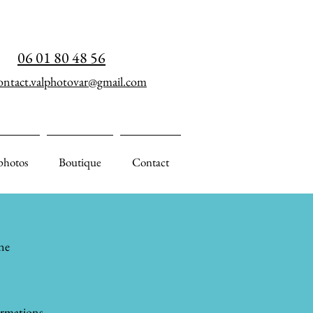
06 01 80 48 56
ontact.valphotovar@gmail.com
photos
Boutique
Contact
ne
ormations.