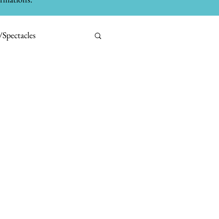
/Spectacles
bilier
Tests