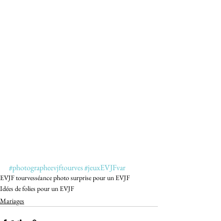
#photographeevjftourves
#jeuxEVJFvar
EVJF tourves
séance photo surprise pour un EVJF
Idées de folies pour un EVJF
Mariages