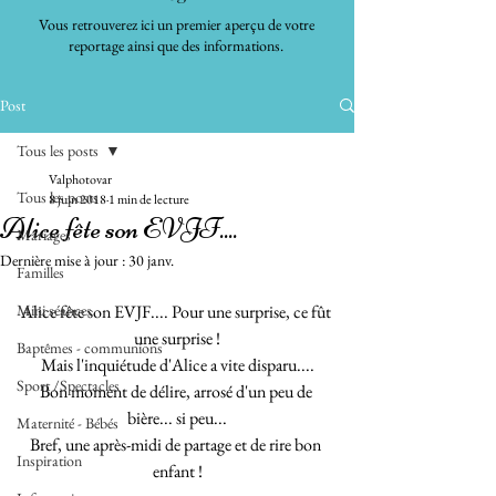
Vous retrouverez ici un premier aperçu de votre
reportage ainsi que des informations.
Post
Tous les posts
Valphotovar
Tous les posts
8 juin 2018
1 min de lecture
Alice fête son EVJF....
Mariages
Dernière mise à jour :
30 janv.
Familles
Mini séances
Alice fête son EVJF.... Pour une surprise, ce fût 
une surprise !
Baptêmes - communions
Mais l'inquiétude d'Alice a vite disparu....
Sport /Spectacles
Bon moment de délire, arrosé d'un peu de 
bière... si peu...
Maternité - Bébés
Bref, une après-midi de partage et de rire bon 
Inspiration
enfant !