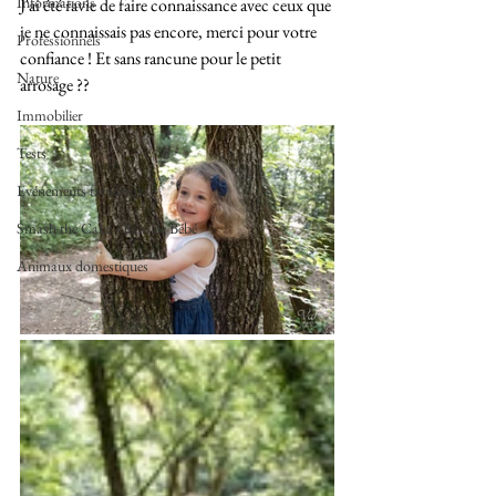
Informations
J'ai été ravie de faire connaissance avec ceux que 
je ne connaissais pas encore, merci pour votre 
Professionnels
confiance ! Et sans rancune pour le petit 
Nature
arrosage ??
Immobilier
Tests
Evénements familiaux
Smash the Cake - Bain de Bébé
Animaux domestiques