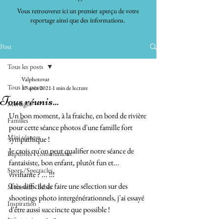
Vous retrouverez ici un premier aperçu de votre
reportage ainsi que des informations.
Post
Tous les posts
Valphotovar
Tous les posts
17 août 2021
1 min de lecture
Tous réunis...
Mariages
Un bon moment, à la fraiche, en bord de rivière 
Familles
pour cette séance photos d'une famille fort 
Mini séances
sympathique ! 
Je crois qu'on peut qualifier notre séance de 
Baptêmes - communions
fantaisiste, bon enfant, plutôt fun et... 
Sport /Spectacles
vivifiante ? ... !!!
Très difficile de faire une sélection sur des 
Maternité - Bébés
shootings photo intergénérationnels, j'ai essayé 
Inspiration
d'être aussi succincte que possible !